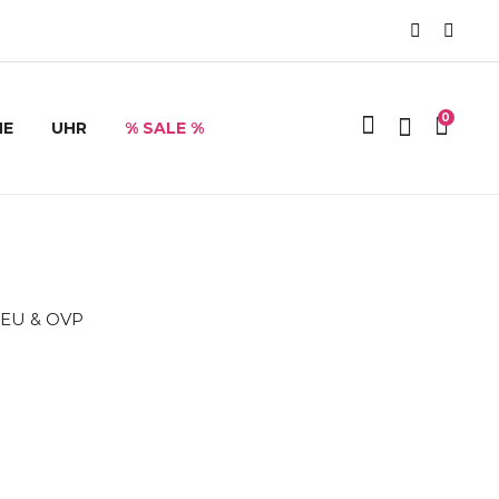
0
HE
UHR
% SALE %
 NEU & OVP
Mesto-Lagerverkauf
Herrendüfte