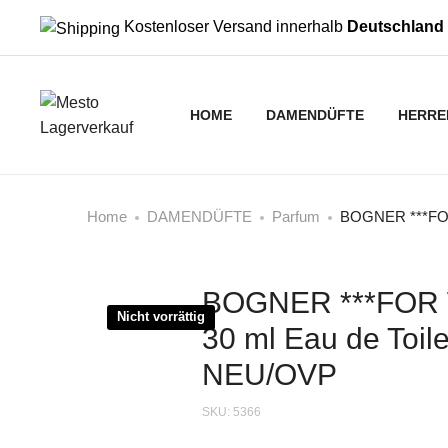
Kostenloser Versand innerhalb
Deutschland
HOME
DAMENDÜFTE
HERRE
Home
DAMENDÜFTE
Parfum
BOGNER ***FOR
BOGNER ***FOR
Nicht vorrättig
30 ml Eau de Toile
NEU/OVP
SKU:
5366