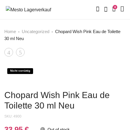
0
Home
Uncategorized
Chopard Wish Pink Eau de Toilette
30 ml Neu
Product
Jennifer
Roberto
Lopez
Cavalli
navigation
JLO
Just
Nicht vorrättig
Glowing
Cavalli
Goddess
Woman
Chopard Wish Pink Eau de
Eau
Shower
Toilette 30 ml Neu
De
Gel
Parfum
150
SKU:
4900
–
ml
33,95
€
Out of stock