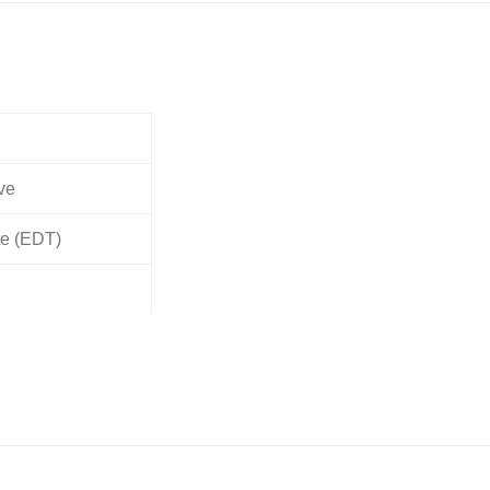
ve
te (EDT)