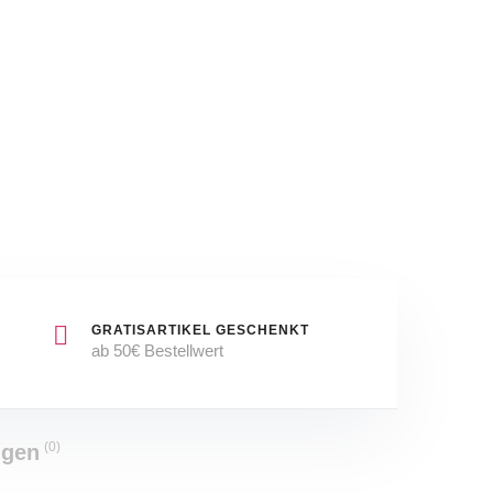
Hypnose
★
Doll
Eyes
Mascara
SET
GRATISARTIKEL GESCHENKT
ab 50€ Bestellwert
(0)
ngen