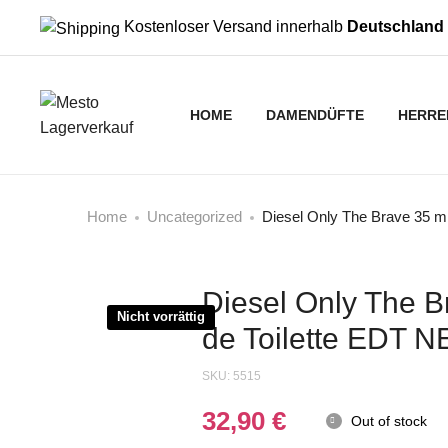
Kostenloser Versand innerhalb
Deutschland
HOME
DAMENDÜFTE
HERRE
Home
Uncategorized
Diesel Only The Brave 35 m
Diesel Only The B
Nicht vorrättig
de Toilette EDT 
SKU:
5515
32,90
€
Out of stock