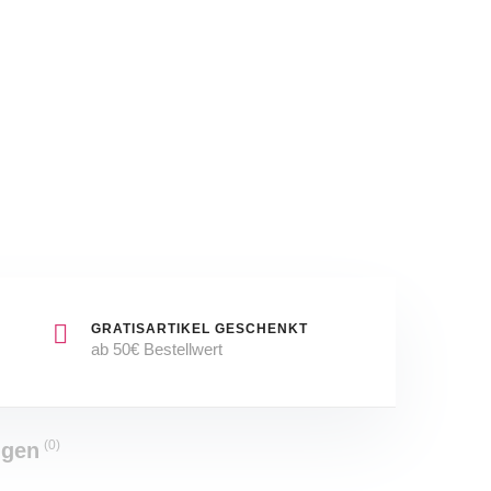
GR
st
42
Mini-
Flakons
(je
15
ml).
GRATISARTIKEL GESCHENKT
ab 50€ Bestellwert
(0)
ngen