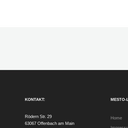
KONTAKT:
MESTO-
Rödern Str. 29
Home
63067 Offenbach am Main
Impress