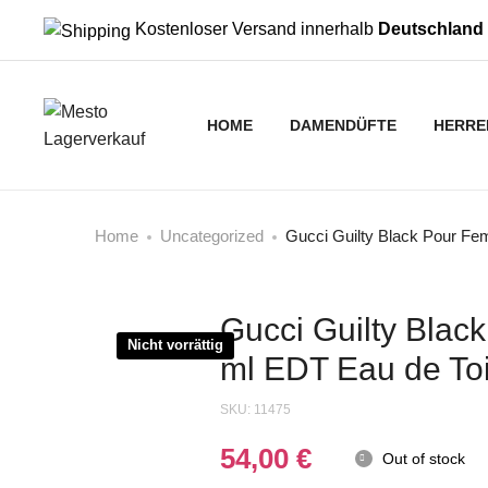
Kostenloser Versand innerhalb
Deutschland
HOME
DAMENDÜFTE
HERRE
Home
Uncategorized
Gucci Guilty Black Pour Fe
Gucci Guilty Bla
Nicht vorrättig
ml EDT Eau de Toi
SKU:
11475
54,00
€
Out of stock