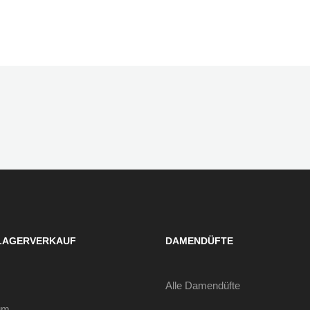
LAGERVERKAUF
DAMENDÜFTE
Alle Damendüfte
um