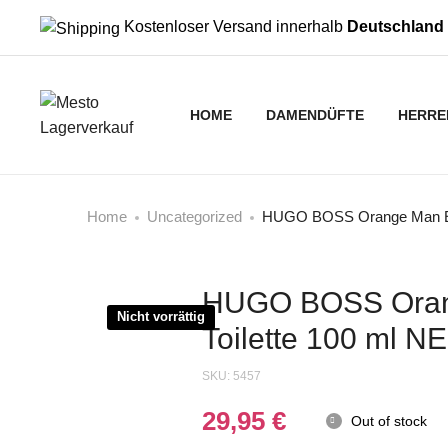
Kostenloser Versand innerhalb
Deutschland
HOME
DAMENDÜFTE
HERRE
Home
Uncategorized
HUGO BOSS Orange Man Ea
HUGO BOSS Oran
Nicht vorrättig
Toilette 100 ml 
SKU:
5457
29,95
€
Out of stock