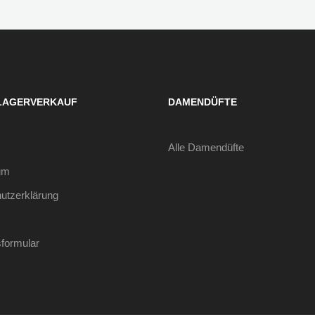
LAGERVERKAUF
DAMENDÜFTE
Alle Damendüfte
um
utzerklärung
sformular