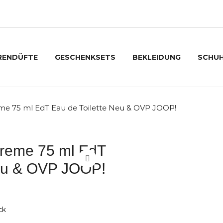
RENDÜFTE
GESCHENKSETS
BEKLEIDUNG
SCHU
 75 ml EdT Eau de Toilette Neu & OVP JOOP!
eme 75 ml EdT
Neu & OVP JOOP!
ck