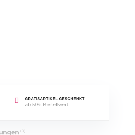
de
&
Parfum
OVP
für
Herren
NEU
&
OVP
GRATISARTIKEL GESCHENKT
ab 50€ Bestellwert
(0)
tungen