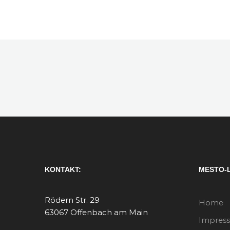
KONTAKT:
MESTO-
Rödern Str. 29
Home
63067 Offenbach am Main
Impres