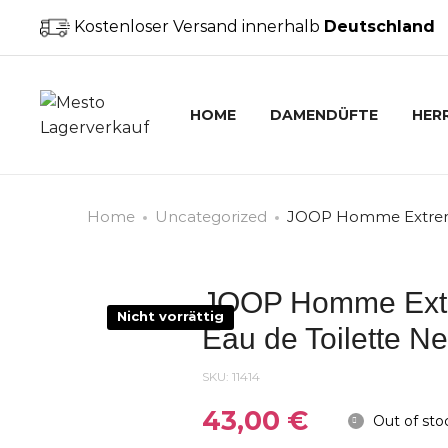
Kostenloser Versand innerhalb
Deutschland
HOME
DAMENDÜFTE
HER
Home
Uncategorized
JOOP Homme Extreme
JOOP Homme Extr
Nicht vorrättig
Eau de Toilette 
SKU:
11414
43,00
€
Out of sto