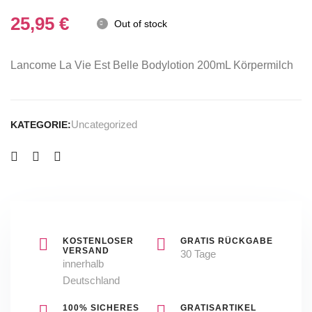
EDP
25,95
€
+
Out of stock
50
ml
Lancome La Vie Est Belle Bodylotion 200mL Körpermilch
shower
Gel
Uncategorized
KATEGORIE:
NEU
&
OVP
KOSTENLOSER
GRATIS RÜCKGABE
VERSAND
30 Tage
innerhalb
Deutschland
100% SICHERES
GRATISARTIKEL