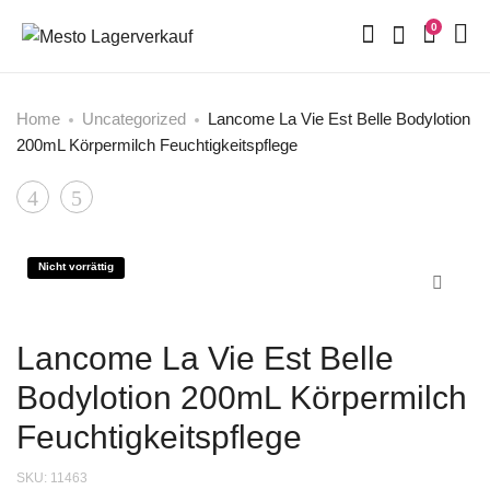
0
Home
Uncategorized
Lancome La Vie Est Belle Bodylotion
200mL Körpermilch Feuchtigkeitspflege
Product
My
Nikos
Honey
Sculpture
navigation
Toni
Homme
Nicht vorrättig
Gard
Eau
Luxury
de
Lancome La Vie Est Belle
gift
Toilette
Bodylotion 200mL Körpermilch
SET
100
30
ml
Feuchtigkeitspflege
ml
★Originalverpackt★
SKU:
11463