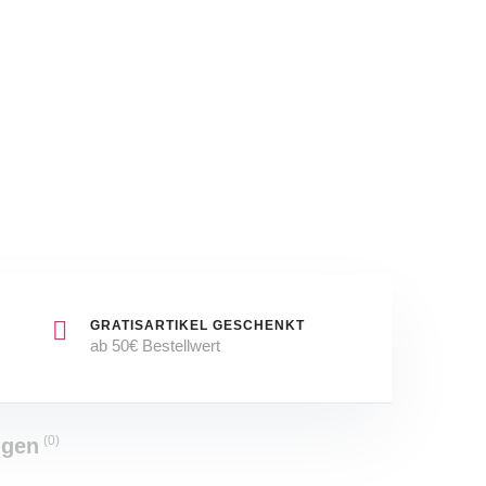
NEU
Shower
&
Gel
OVP
–
Duschgel
GRATISARTIKEL GESCHENKT
ab 50€ Bestellwert
(0)
ngen