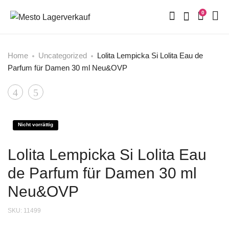
0
Home
Uncategorized
Lolita Lempicka Si Lolita Eau de
Parfum für Damen 30 ml Neu&OVP
Product
Lolita
Lacoste
Lempicka
Noir
navigation
Si
L.12.12
Nicht vorrättig
Lolita
Eau
Lolita Lempicka Si Lolita Eau
Eau
de
de
Lacoste
de Parfum für Damen 30 ml
Parfum
Shower
Neu&OVP
für
Gel
SKU:
11499
Damen
DG