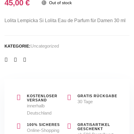
50
150
45,00
€
Out of stock
ml
ml
Neu&OVP
NEU
Lolita Lempicka Si Lolita Eau de Parfum für Damen 30 ml
Uncategorized
KATEGORIE:
KOSTENLOSER
GRATIS RÜCKGABE
VERSAND
30 Tage
innerhalb
Deutschland
100% SICHERES
GRATISARTIKEL
GESCHENKT
Online-Shopping