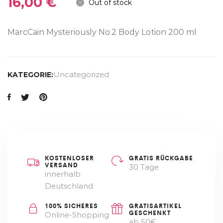
16,00
€
Out of stock
MarcCain Mysteriously No.2 Body Lotion 200 ml
Uncategorized
KATEGORIE:
KOSTENLOSER
GRATIS RÜCKGABE
VERSAND
30 Tage
innerhalb
Deutschland
100% SICHERES
GRATISARTIKEL
GESCHENKT
Online-Shopping
ab 50€