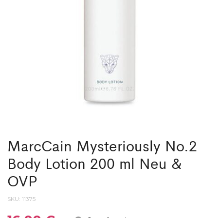
OVP
EDP
NEU
&
OVP
MarcCain Mysteriously No.2
Body Lotion 200 ml Neu &
OVP
SKU:
11375