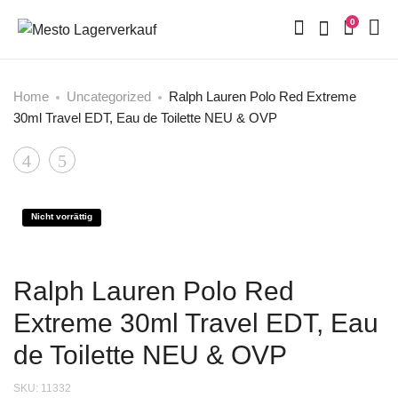
0
Home
Uncategorized
Ralph Lauren Polo Red Extreme
30ml Travel EDT, Eau de Toilette NEU & OVP
Product
Hugo
Joop
Boss
Homme
navigation
Orange
125
Nicht vorrättig
Man
ml
homme/Men,
Eau
Ralph Lauren Polo Red
Shower
de
Extreme 30ml Travel EDT, Eau
Gel
Toilette
-
Spray
de Toilette NEU & OVP
Duschgel
EDT
SKU:
11332