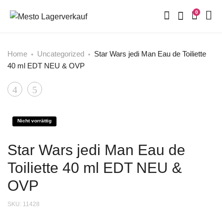
0
Home
Uncategorized
Star Wars jedi Man Eau de Toiliette
40 ml EDT NEU & OVP
Product
Lolita
Toni
Lempicka
Gard
navigation
So
A
Nicht vorrättig
Sweet
Better
Star Wars jedi Man Eau de
Eau
Man
de
75
Toiliette 40 ml EDT NEU &
Parfum
ml
OVP
für
EDT
SKU:
11428
Damen
Neu