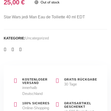
30
&
25,00
€
Out of stock
ml
OVP
Neu&OVP
Star Wars jedi Man Eau de Toiliette 40 ml EDT
Uncategorized
KATEGORIE:
KOSTENLOSER
GRATIS RÜCKGABE
VERSAND
30 Tage
innerhalb
Deutschland
100% SICHERES
GRATISARTIKEL
GESCHENKT
Online-Shopping