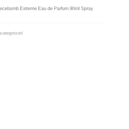
Neu
Toilette
Spicebomb Extreme Eau de Parfum 90ml Spray
&
EDT
OVP
Limited
JOOP!
Edition
categorized
Neu
&
OVP