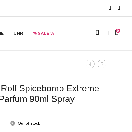
0
HE
UHR
% SALE %
Product
Joop!
Joop
Homme
Homme
navigation
Sport
Red
& Rolf Spicebomb Extreme
Eau
King
Parfum 90ml Spray
de
125
Toilette,
ml
125
Eau
Out of stock
ml
de