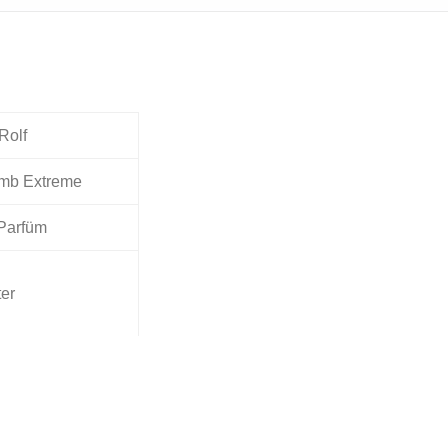
Rolf
mb Extreme
Parfüm
ter