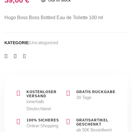
39,00
€
Herren
Out of stock
Duft
Hugo Boss Boss Bottled Eau de Toilette 100 ml
Uncategorized
KATEGORIE:
KOSTENLOSER
GRATIS RÜCKGABE
VERSAND
30 Tage
innerhalb
Deutschland
100% SICHERES
GRATISARTIKEL
GESCHENKT
Online-Shopping
ab 50€ Bestellwert