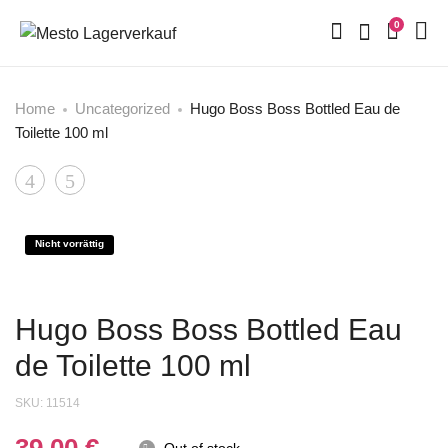
0
Home
Uncategorized
Hugo Boss Boss Bottled Eau de
Toilette 100 ml
Product
Lacoste
Davidoff
Pour
Silver
navigation
Homme
Shadow
Nicht vorrättig
Eau
100
de
ml
Hugo Boss Boss Bottled Eau
Toilette
Eau
de Toilette 100 ml
EDT
de
100
Toilette
SKU:
11514
ml
EDT