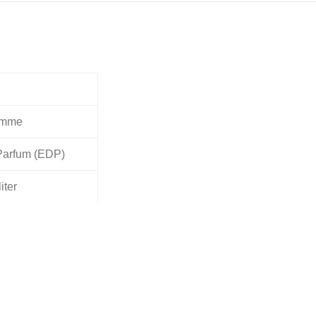
omme
Parfum (EDP)
iter