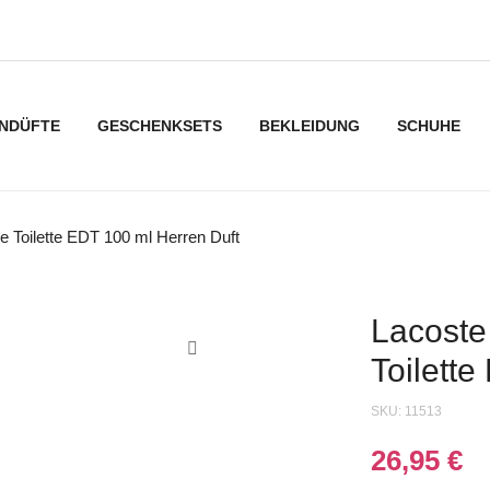
NDÜFTE
GESCHENKSETS
BEKLEIDUNG
SCHUHE
Toilette EDT 100 ml Herren Duft
Lacost
Toilett
SKU:
11513
26,95
€