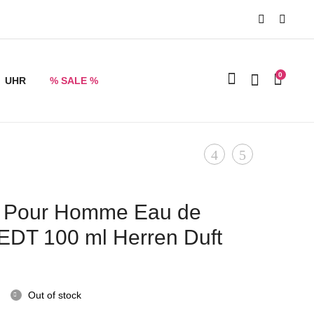
0
UHR
% SALE %
Product
Jean
Hugo
Paul
Boss
navigation
Gaultier
Boss
e Pour Homme Eau de
Le
Bottled
e EDT 100 ml Herren Duft
Male
Eau
200ml
de
JPG
Toilette
Out of stock
Eau
100