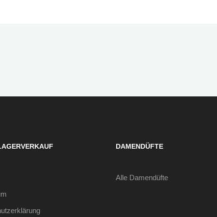
LAGERVERKAUF
DAMENDÜFTE
Alle Damendüfte
um
utzerklärung