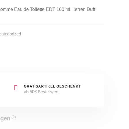
De
ml
omme Eau de Toilette EDT 100 ml Herren Duft
Toilette
for
Men
ategorized
EDT
LEMALE
GRATISARTIKEL GESCHENKT
ab 50€ Bestellwert
(0)
ngen